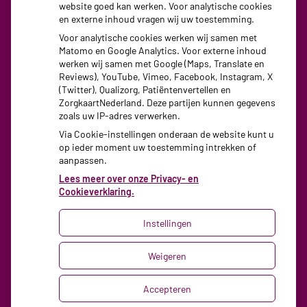
website goed kan werken. Voor analytische cookies
Dinsdag:
08:30 - 17:30
en externe inhoud vragen wij uw toestemming.
Woensdag:
08:30 - 17:30
Voor analytische cookies werken wij samen met
Donderdag:
08:30 - 17:30
Matomo en Google Analytics. Voor externe inhoud
Vrijdag:
08:30 - 17:30
werken wij samen met Google (Maps, Translate en
Reviews), YouTube, Vimeo, Facebook, Instagram, X
(Twitter), Qualizorg, Patiëntenvertellen en
ZorgkaartNederland. Deze partijen kunnen gegevens
zoals uw IP-adres verwerken.
Via Cookie-instellingen onderaan de website kunt u
op ieder moment uw toestemming intrekken of
aanpassen.
Lees meer over onze Privacy- en
Cookieverklaring.
Instellingen
Uw Zorg Online
|
Beheer
Weigeren
Privacy verklaring
|
Cookie-instellingen
|
Accepteren
Voorwaarden