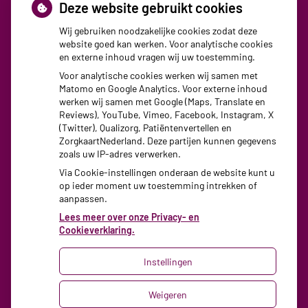
Deze website gebruikt cookies
Maandag:
08:30 - 17:30
Wij gebruiken noodzakelijke cookies zodat deze
website goed kan werken. Voor analytische cookies
Dinsdag:
08:30 - 17:30
en externe inhoud vragen wij uw toestemming.
Woensdag:
08:30 - 17:30
Voor analytische cookies werken wij samen met
Donderdag:
08:30 - 17:30
Matomo en Google Analytics. Voor externe inhoud
Vrijdag:
08:30 - 17:30
werken wij samen met Google (Maps, Translate en
Reviews), YouTube, Vimeo, Facebook, Instagram, X
(Twitter), Qualizorg, Patiëntenvertellen en
ZorgkaartNederland. Deze partijen kunnen gegevens
zoals uw IP-adres verwerken.
Via Cookie-instellingen onderaan de website kunt u
op ieder moment uw toestemming intrekken of
aanpassen.
Lees meer over onze Privacy- en
Cookieverklaring.
Instellingen
Uw Zorg Online
|
Beheer
Weigeren