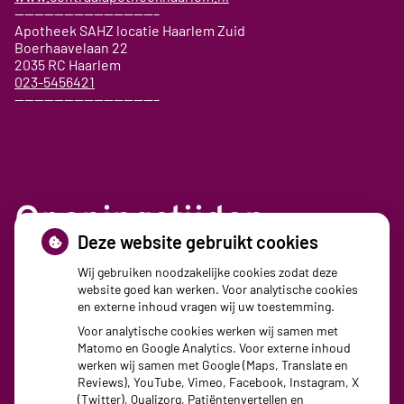
——————————————–
Apotheek SAHZ locatie Haarlem Zuid
Boerhaavelaan 22
2035 RC Haarlem
023-5456421
——————————————–
Openingstijden
Deze website gebruikt cookies
Maandag:
08:30 - 17:30
Wij gebruiken noodzakelijke cookies zodat deze
website goed kan werken. Voor analytische cookies
Dinsdag:
08:30 - 17:30
en externe inhoud vragen wij uw toestemming.
Woensdag:
08:30 - 17:30
Voor analytische cookies werken wij samen met
Donderdag:
08:30 - 17:30
Matomo en Google Analytics. Voor externe inhoud
Vrijdag:
08:30 - 17:30
werken wij samen met Google (Maps, Translate en
Reviews), YouTube, Vimeo, Facebook, Instagram, X
(Twitter), Qualizorg, Patiëntenvertellen en