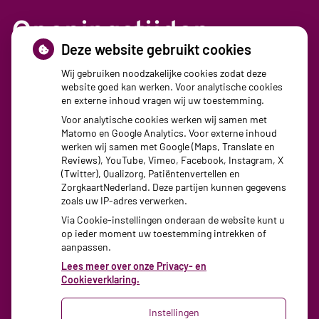
Openingstijden
Deze website gebruikt cookies
Maandag:
08:30 - 17:30
Wij gebruiken noodzakelijke cookies zodat deze
website goed kan werken. Voor analytische cookies
Dinsdag:
08:30 - 17:30
en externe inhoud vragen wij uw toestemming.
Woensdag:
08:30 - 17:30
Voor analytische cookies werken wij samen met
Donderdag:
08:30 - 17:30
Matomo en Google Analytics. Voor externe inhoud
Vrijdag:
08:30 - 17:30
werken wij samen met Google (Maps, Translate en
Reviews), YouTube, Vimeo, Facebook, Instagram, X
(Twitter), Qualizorg, Patiëntenvertellen en
ZorgkaartNederland. Deze partijen kunnen gegevens
zoals uw IP-adres verwerken.
Via Cookie-instellingen onderaan de website kunt u
op ieder moment uw toestemming intrekken of
aanpassen.
Lees meer over onze Privacy- en
Cookieverklaring.
Instellingen