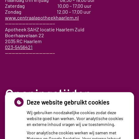
Zaterdag 10.00 – 17.00 uur
Zondag 12.00 – 17.00 uur
www.centraalapotheekhaarlem.nl
——————————————–
Apotheek SAHZ locatie Haarlem Zuid
Boerhaavelaan 22
2035 RC Haarlem
023-5456421
——————————————–
Openingstijden
Deze website gebruikt cookies
Maandag:
08:30 - 17:30
Wij gebruiken noodzakelijke cookies zodat deze
website goed kan werken. Voor analytische cookies
Dinsdag:
08:30 - 17:30
en externe inhoud vragen wij uw toestemming.
Woensdag:
08:30 - 17:30
Voor analytische cookies werken wij samen met
Donderdag:
08:30 - 17:30
Matomo en Google Analytics. Voor externe inhoud