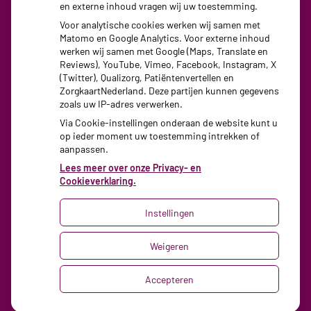
en externe inhoud vragen wij uw toestemming.
Woensdag:
08:30 - 17:30
Voor analytische cookies werken wij samen met
Donderdag:
08:30 - 17:30
Matomo en Google Analytics. Voor externe inhoud
Vrijdag:
08:30 - 17:30
werken wij samen met Google (Maps, Translate en
Reviews), YouTube, Vimeo, Facebook, Instagram, X
(Twitter), Qualizorg, Patiëntenvertellen en
ZorgkaartNederland. Deze partijen kunnen gegevens
zoals uw IP-adres verwerken.
Via Cookie-instellingen onderaan de website kunt u
op ieder moment uw toestemming intrekken of
aanpassen.
Lees meer over onze Privacy- en
Cookieverklaring.
Instellingen
Uw Zorg Online
|
Beheer
Weigeren
Privacy verklaring
|
Cookie-instellingen
|
Accepteren
Voorwaarden