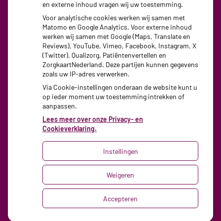
en externe inhoud vragen wij uw toestemming.
Woensdag:
08:30 - 17:30
Voor analytische cookies werken wij samen met
Donderdag:
08:30 - 17:30
Matomo en Google Analytics. Voor externe inhoud
Vrijdag:
08:30 - 17:30
werken wij samen met Google (Maps, Translate en
Reviews), YouTube, Vimeo, Facebook, Instagram, X
(Twitter), Qualizorg, Patiëntenvertellen en
ZorgkaartNederland. Deze partijen kunnen gegevens
zoals uw IP-adres verwerken.
Via Cookie-instellingen onderaan de website kunt u
op ieder moment uw toestemming intrekken of
aanpassen.
Lees meer over onze Privacy- en
Cookieverklaring.
Instellingen
Uw Zorg Online
|
Beheer
Weigeren
Privacy verklaring
|
Cookie-instellingen
|
Accepteren
Voorwaarden